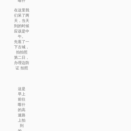
喀什
在这里我
们呆了两
天，当天
到的时候
应该是中
午。
先逛了一
下古城，
拍拍照
第二日，
办理边防
证 拍照
这是
早上
前往
喀什
的高
速路
上拍
到
的，