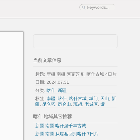
当前文章信息
标题: 新疆 南疆 阿克苏 到 喀什古城 4日片
日期:
2024.07.31
分类:
喀什
,
新疆
标签:
南疆
,
喀什
,
喀什古城
,
城门
,
天山
,
新
疆
,
昆仑塔
,
昆仑山
,
班超
,
老城区
,
馕
喀什 地域其它推荐
新疆 南疆 喀什游千年古城
新疆 南疆 从塔县回到喀什 7日片