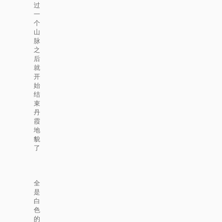
过
一
个
山
脉
之
后
就
开
始
结
束
丹
霞
地
貌
了
全
是
白
色
的