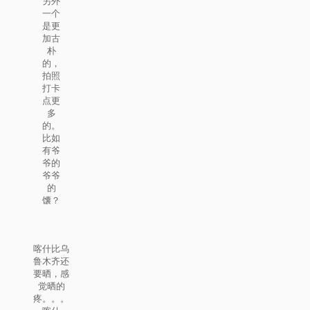
另外
一个
是更
加古
朴
的，
拍照
打卡
点更
多
的。
比如
有爷
爷的
爷爷
的
馕？
喀什比乌
鲁木齐还
要晒，感
觉晒的
疼。。。