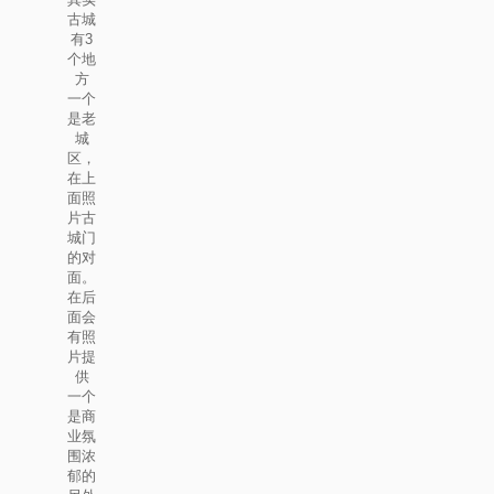
古城
有3
个地
方
一个
是老
城
区，
在上
面照
片古
城门
的对
面。
在后
面会
有照
片提
供
一个
是商
业氛
围浓
郁的