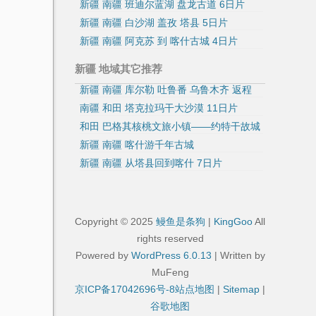
新疆 南疆 班迪尔蓝湖 盘龙古道 6日片
新疆 南疆 白沙湖 盖孜 塔县 5日片
新疆 南疆 阿克苏 到 喀什古城 4日片
新疆 地域其它推荐
新疆 南疆 库尔勒 吐鲁番 乌鲁木齐 返程
南疆 和田 塔克拉玛干大沙漠 11日片
和田 巴格其核桃文旅小镇——约特干故城
新疆 南疆 喀什游千年古城
新疆 南疆 从塔县回到喀什 7日片
Copyright © 2025
鳗鱼是条狗
|
KingGoo
All
rights reserved
Powered by
WordPress 6.0.13
| Written by
MuFeng
京ICP备17042696号-8
站点地图
|
Sitemap
|
谷歌地图