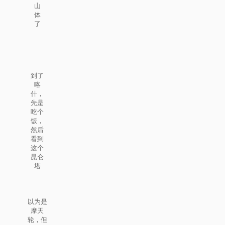
山
体
了
到了
喀
什，
先是
吃个
饭，
然后
看到
这个
昆仑
塔
以为是
摩天
轮，但