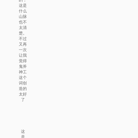
这是
什么
山脉
也不
太清
楚。
不过
又再
一次
让我
觉得
鬼斧
神工
这个
词创
造的
太好
了
这
是