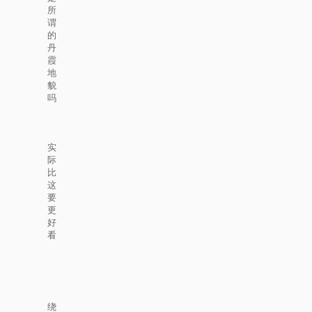
所
谓
的
丹
霞
地
貌
吗
实
际
比
这
要
更
好
看
绕