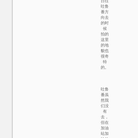
日往
吐鲁
番方
向去
的时
候
拍的
这里
的地
貌也
很奇
特
的。
吐鲁
番虽
然我
们没
有
去，
但在
加油
站加