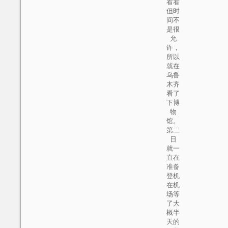
看看
但时
间不
是很
允
许，
所以
就在
乌鲁
木齐
看了
下博
物
馆。
第二
日
就一
直在
准备
登机
在机
场等
了大
概半
天的