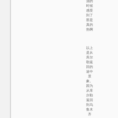
油的
时候
感受
到了
那是
真的
热啊
以上
是从
库尔
勒返
回的
途中
景
象。
因为
从库
尔勒
返回
到乌
鲁木
齐