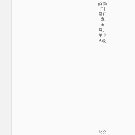
的 罽
[jì]
都在
查
鱼
网、
羊毛
织物
此次