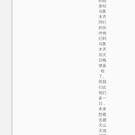
的始
发站
乌鲁
木齐
同行
的伙
伴他
们到
乌鲁
木齐
后次
日晚
便返
程
了。
而我
们比
他们
多一
日，
本来
想着
去趟
天山
天池