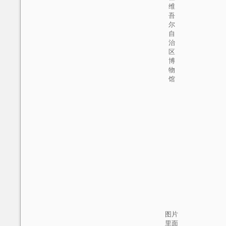
维
吾
尔
自
治
区
博
物
馆
图片
里面