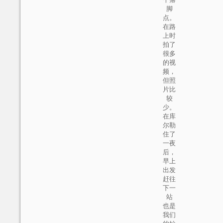
脚
点。
在路
上时
拍了
很多
的视
频，
但照
片比
较
少。
在库
尔勒
住了
一夜
后，
早上
出发
赶往
下一
站
也是
我们