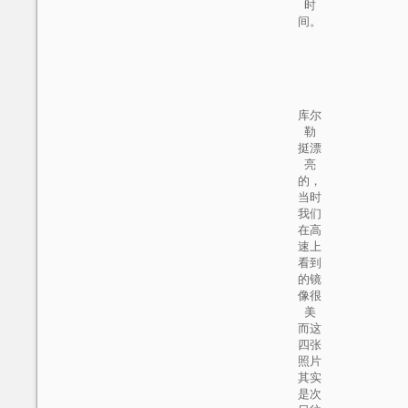
时
间。
库尔
勒
挺漂
亮
的，
当时
我们
在高
速上
看到
的镜
像很
美
而这
四张
照片
其实
是次