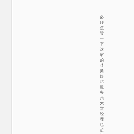
必
须
点
赞
一
下
这
家
的
菜
挺
好
吃
服
务
员
大
堂
经
理
也
超