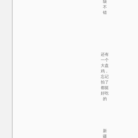
级
不
错
还有
一个
大盘
鸡，
忘记
拍了
都挺
好吃
的
新
疆