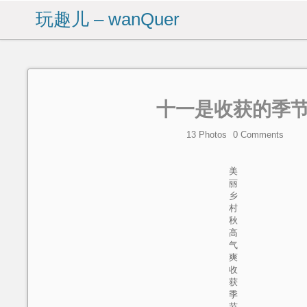
玩趣儿 – wanQuer
十一是收获的季
13 Photos
0
Comments
美
丽
乡
村
秋
高
气
爽
收
获
季
节