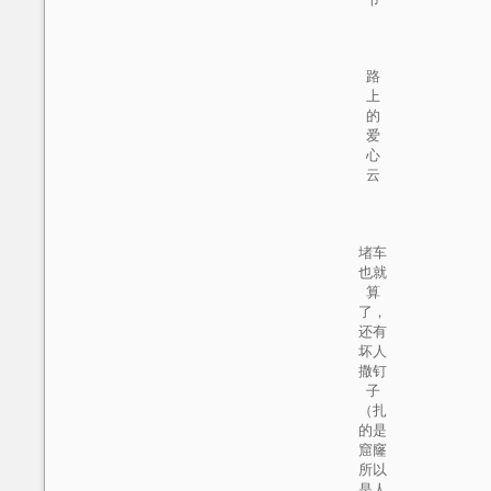
路
上
的
爱
心
云
堵车
也就
算
了，
还有
坏人
撒钉
子
（扎
的是
窟窿
所以
是人