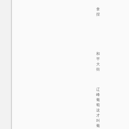
拿
捏
和
平
大
街
辽
峰
葡
萄
这
才
叫
葡