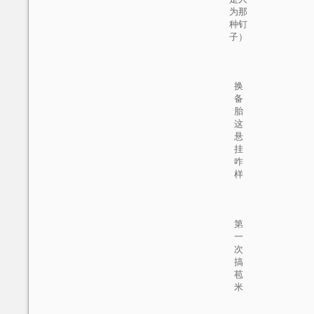
为那
种钉
子）
换
备
胎
这
悬
挂
咋
样
第
一
次
搞
苞
米