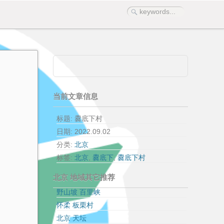
当前文章信息
标题: 爨底下村
日期:
2022.09.02
分类:
北京
标签:
北京
,
爨底下
,
爨底下村
北京 地域其它推荐
野山坡 百里峡
怀柔 板栗村
北京 天坛