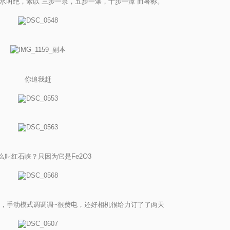
水叫绝，素以“三步一泉，五步一瀑，十步一潭”而著称。
你追我赶
么叫红石峡？只因为它是Fe2O3
说，手动模式调调调~很费电，还好相机很给力订了了两天