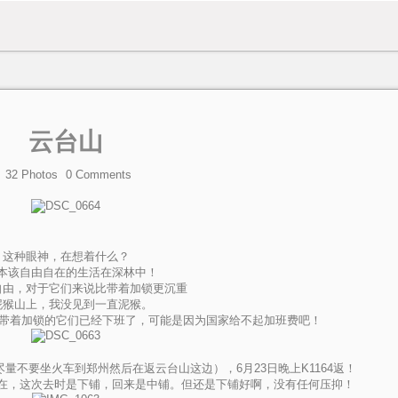
云台山
32 Photos
0
Comments
这种眼神，在想着什么？
本该自由自在的生活在深林中！
自由，对于它们来说比带着加锁更沉重
泥猴山上，我没见到一直泥猴。
区带着加锁的它们已经下班了，可能是因为国家给不起加班费吧！
尽量不要坐火车到郑州然后在返云台山这边），6月23日晚上K1164返！
在，这次去时是下铺，回来是中铺。但还是下铺好啊，没有任何压抑！