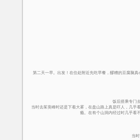
第二天一早。出发！在住处附近先吃早餐，醪糟的豆腐脑真
饭后搭乘专门
当时去茱萸峰时还是下着大雾，在盘山路上真是吓人，几乎
瘾。在有个山洞内经过时几乎看
当时