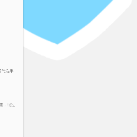
勇气洗手
速，很过