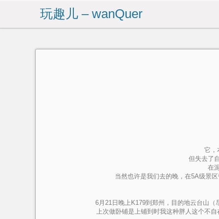
玩趣儿 – wanQuer
它，
但失去了
在
当然也许是我们去的晚，在5A级景
6月21日晚上K179到郑州，目的地云台山（
上次做卧铺是上铺到时我这种胖人这个不自