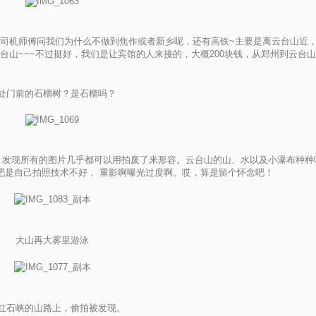
司机师傅问我们为什么不做到焦作或者新乡呢，还有高铁~主要是离云台山近
山~~~不过挺好，我们是让宾馆的人来接的，大概200块钱，从郑州到云台
处门前的石榴树？是石榴吗？
，发现所有的图片几乎都可以用拍废了来形容。云台山的山、水以及小瀑布种种
吧是自己拍照技术不好， 重影啊曝光过度啊。哎，算是留个怀念吧！
大山再大雾里游泳
红石峡的山路上，偷拍被发现。