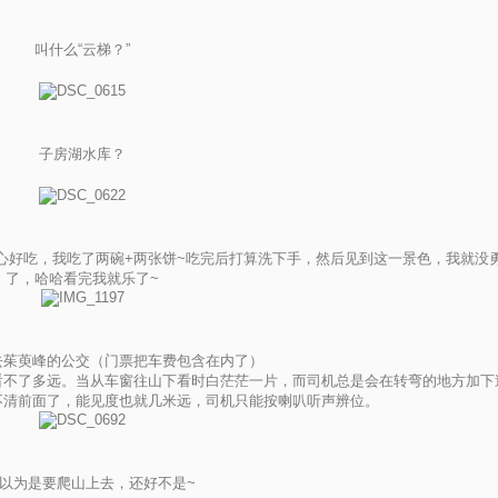
叫什么“云梯？”
子房湖水库？
心好吃，我吃了两碗+两张饼~吃完后打算洗下手，然后见到这一景色，我就没
了，哈哈看完我就乐了~
去茱萸峰的公交（门票把车费包含在内了）
看不了多远。当从车窗往山下看时白茫茫一片，而司机总是会在转弯的地方加下
不清前面了，能见度也就几米远，司机只能按喇叭听声辨位。
以为是要爬山上去，还好不是~