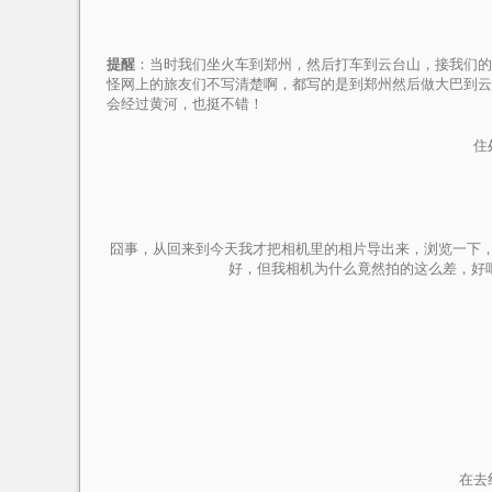
提醒
：当时我们坐火车到郑州，然后打车到云台山，接我们的
怪网上的旅友们不写清楚啊，都写的是到郑州然后做大巴到云台
会经过黄河，也挺不错！
住
囧事，从回来到今天我才把相机里的相片导出来，浏览一下
好，但我相机为什么竟然拍的这么差，好
在去