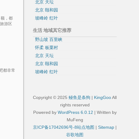
北京 天坛
北京 颐和园
坡峰岭 红叶
，额，都
山旅游区
生活 地域其它推荐
野山坡 百里峡
怀柔 板栗村
北京 天坛
北京 颐和园
吧都非常
坡峰岭 红叶
Copyright © 2025
鳗鱼是条狗
|
KingGoo
All
rights reserved
Powered by
WordPress 6.0.12
| Written by
MuFeng
京ICP备17042696号-8
站点地图
|
Sitemap
|
谷歌地图