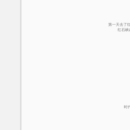
第一天去了
红石峡
时