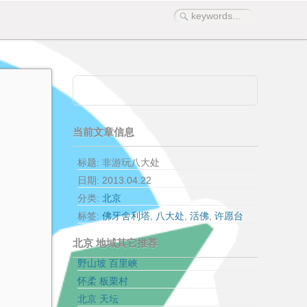
当前文章信息
标题: 非游玩八大处
日期:
2013.04.22
分类:
北京
标签:
佛牙舍利塔
,
八大处
,
活佛
,
许愿台
北京 地域其它推荐
野山坡 百里峡
怀柔 板栗村
北京 天坛