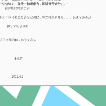
一切烦恼力，降伏一切诸魔力，圆满普贤诸行力。”
在转塔的时候念诵!
不上！我转圈总是会忘记圈数，每次都重新开始。。。反正宁多不少。
佛牙舍利塔侧面
这位洛桑师傅，特别关心人
许愿树
2013.4.5